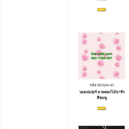
รหัส MJA04-45
วอลเปเปอร์ ลายดอกไม้น่ารัก
สีชมพู