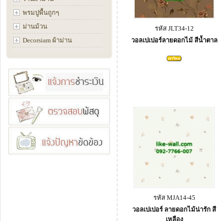
พรมปูพื้นถูกๆ
ม่านม้วน
รหัส JLT34-12
Decorsiam ผ้าม่าน
วอลเปเปอร์ลายดอกไม้ สีน้ำตาล
รหัส MJA14-45
วอลเปเปอร์ ลายดอกไม้น่ารัก สี
เหลือง