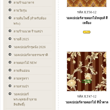
ลายร้านอาหาร
ลายวัยรุ่น
รหัส JLT50-12
วอลเปเปอร์ลายดอกไม้หลุยส์ สี
ลายต้นโพธิ์ (สำหรับห้อง
เหลือง
พระ)
ลายร้านนวด ร้านสปา
ขายดี 2025
วอลเปเปอร์กรุผนัง 2026
วอลเปเปอร์ลายธรรมชาติ
ลายดอกไม้ NEW
ลายหินอ่อน
ลายหรูหรา
ลายสวนป่า
วอลเปเปอร์
รหัส JLT47-12
พระพุทธเจ้า(ลาย
วอลเปเปอร์ลายดอกไม้ สีน้ำตาล
ลิขสิทธิ์)