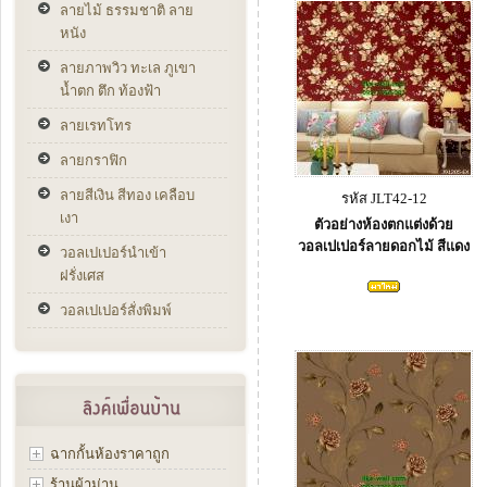
ลายไม้ ธรรมชาติ ลาย
หนัง
ลายภาพวิว ทะเล ภูเขา
น้ำตก ตึก ท้องฟ้า
ลายเรทโทร
ลายกราฟิก
ลายสีเงิน สีทอง เคลือบ
รหัส JLT42-12
เงา
ตัวอย่างห้องตกแต่งด้วย
วอลเปเปอร์ลายดอกไม้ สีแดง
วอลเปเปอร์นำเข้า
ฝรั่งเศส
วอลเปเปอร์สั่งพิมพ์
ฉากกั้นห้องราคาถูก
ร้านผ้าม่าน