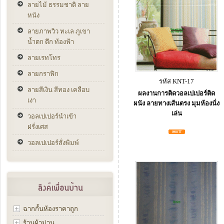
ลายไม้ ธรรมชาติ ลาย
หนัง
ลายภาพวิว ทะเล ภูเขา
น้ำตก ตึก ท้องฟ้า
ลายเรทโทร
ลายกราฟิก
รหัส KNT-17
ลายสีเงิน สีทอง เคลือบ
ผลงานการติดวอลเปเปอร์ติด
เงา
ผนัง ลายทางเส้นตรง มุมห้องนั่ง
เล่น
วอลเปเปอร์นำเข้า
ฝรั่งเศส
วอลเปเปอร์สั่งพิมพ์
ฉากกั้นห้องราคาถูก
ร้านผ้าม่าน