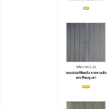
รหัส CWCL-43
วอลเปเปอร์ติดผนัง ลายทางเส้น
ตรง สีชมพู-เทา