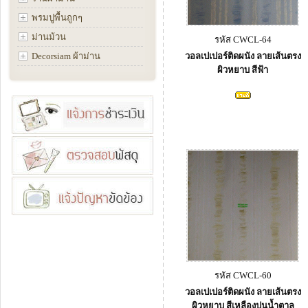
พรมปูพื้นถูกๆ
ม่านม้วน
รหัส CWCL-64
Decorsiam ผ้าม่าน
วอลเปเปอร์ติดผนัง ลายเส้นตรง
ผิวหยาบ สีฟ้า
รหัส CWCL-60
วอลเปเปอร์ติดผนัง ลายเส้นตรง
ผิวหยาบ สีเหลืองปนน้ำตาล