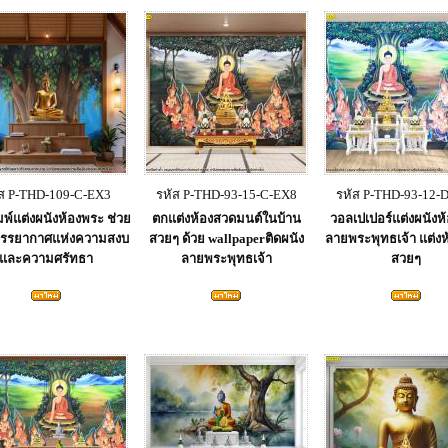
ัส P-THD-109-C-EX3
รหัส P-THD-93-15-C-EX8
รหัส P-THD-93-12-
พ์แต่งผนังห้องพระ ช่วย
ตกแต่งห้องสวดมนต์ในบ้าน
วอลเปเปอร์แต่งผนังห
บรรยากาศแห่งความสงบ
สวยๆ ด้วย wallpaperติดผนัง
ลายพระพุทธเจ้า แต่ง
และความศรัทธา
ลายพระพุทธเจ้า
สวยๆ