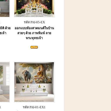
X
รหัส PAI-05-EX
ิติ ด้วย
ออกแบบห้องสวดมนต์ในบ้าน
ธเจ้า
สวยๆ ด้วย ภาพพิมพ์ ลาย
พระพุทธเจ้า
1
รหัส PAI-01-EX1