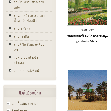
ลายไม้ ธรรมชาติ ลาย
หนัง
ลายภาพวิว ทะเล ภูเขา
น้ำตก ตึก ท้องฟ้า
ลายเรทโทร
รหัส P-92
วอลเปเปอร์ติดผนัง ลาย Tulips
ลายกราฟิก
garden in March
ลายสีเงิน สีทอง เคลือบ
เงา
วอลเปเปอร์นำเข้า
ฝรั่งเศส
วอลเปเปอร์สั่งพิมพ์
ฉากกั้นห้องราคาถูก
ร้านผ้าม่าน