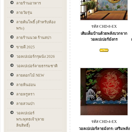
ลายร้านอาหาร
ลายวัยรุ่น
ลายต้นโพธิ์ (สำหรับห้อง
รหัส CHD-8-EX
พระ)
เติมเต็มบ้านด้วยพลังบวกจาก
ลายร้านนวด ร้านสปา
วอลเปเปอร์มังกร
ขายดี 2025
วอลเปเปอร์กรุผนัง 2026
วอลเปเปอร์ลายธรรมชาติ
ลายดอกไม้ NEW
ลายหินอ่อน
ลายหรูหรา
ลายสวนป่า
วอลเปเปอร์
พระพุทธเจ้า(ลาย
รหัส CHD-4-EX
ลิขสิทธิ์)
วอลเปเปอร์ลายมังกร: เสริมพลัง