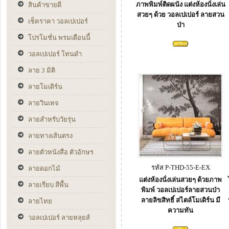
ภาพพิมพ์ติดผนัง แต่งห้องนั่งเล่น
สินค้าขายดี
สวยๆ ด้วย วอลเปเปอร์ ลายสวน
เช็คราคา วอลเปเปอร์
ป่า
โปรโมชั่น พรมเดือนนี้
วอลเปเปอร์ โทนดำ
ลาย 3 มิติ
ลายโมเดิร์น
ลายวินเทจ
ลายสำหรับวัยรุ่น
ลายทางเส้นตรง
ลายตัวหนังสือ ตัวอักษร
รหัส P-THD-55-E-EX
ลายดอกไม้
แต่งห้องนั่งเล่นสวยๆ ด้วยภาพ
ลายเรียบ สีพื้น
พิมพ์ วอลเปเปอร์ลายสวนป่า
ลายลิขสิทธิ์ สไตล์โมเดิร์น มี
ลายไทย
ความทัน
วอลเปเปอร์ ลายหลุยส์