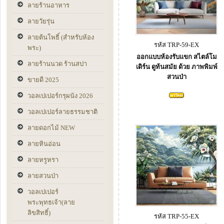
ลายร้านอาหาร
ลายวัยรุ่น
ลายต้นโพธิ์ (สำหรับห้อง
รหัส TRP-59-EX
พระ)
ออกแบบห้องรับแขก สไตล์โม
ลายร้านนวด ร้านสปา
เดิร์น ดูท้นสมัย ด้วย ภาพพิมพ์
สวนป่า
ขายดี 2025
วอลเปเปอร์กรุผนัง 2026
วอลเปเปอร์ลายธรรมชาติ
ลายดอกไม้ NEW
ลายหินอ่อน
ลายหรูหรา
ลายสวนป่า
วอลเปเปอร์
พระพุทธเจ้า(ลาย
ลิขสิทธิ์)
รหัส TRP-55-EX