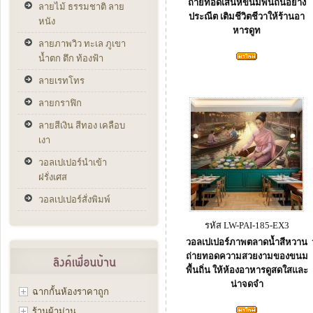
ถ่ายทอดเสน่ห์ขนมพื้นถิ่นอย่าง
ลายไม้ ธรรมชาติ ลาย
ประณีต เติมชีวิตชีวาให้ร้านอา
หนัง
หารดูท
ลายภาพวิว ทะเล ภูเขา
น้ำตก ตึก ท้องฟ้า
ลายเรทโทร
ลายกราฟิก
ลายสีเงิน สีทอง เคลือบ
เงา
วอลเปเปอร์นำเข้า
ฝรั่งเศส
วอลเปเปอร์สั่งพิมพ์
รหัส LW-PAI-185-EX3
วอลเปเปอร์ภาพตลาดน้ำสีหวาน
ถ่ายทอดความสวยงามของขนม
พื้นถิ่น ให้ห้องอาหารดูสดใสและ
น่าจดจำ
ฉากกั้นห้องราคาถูก
ร้านผ้าม่าน