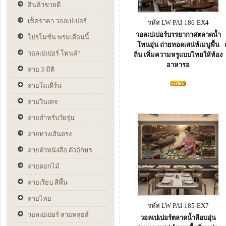
สินค้าขายดี
เช็คราคา วอลเปเปอร์
รหัส LW-PAI-186-EX4
วอลเปเปอร์บรรยากาศตลาดน้ำ
โปรโมชั่น พรมเดือนนี้
โทนอุ่น ถ่ายทอดเสน่ห์เมนูพื้น
วอลเปเปอร์ โทนดำ
ถิ่น เพิ่มความหรูแบบไทยให้ห้อง
อาหารอ
ลาย 3 มิติ
ลายโมเดิร์น
ลายวินเทจ
ลายสำหรับวัยรุ่น
ลายทางเส้นตรง
ลายตัวหนังสือ ตัวอักษร
ลายดอกไม้
ลายเรียบ สีพื้น
ลายไทย
รหัส LW-PAI-185-EX7
วอลเปเปอร์ ลายหลุยส์
วอลเปเปอร์ตลาดน้ำสีอบอุ่น