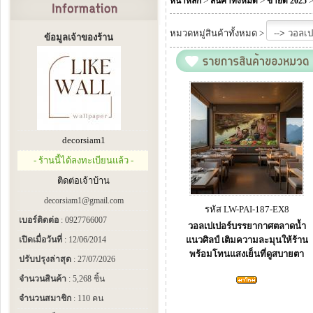
>
>
หน้าหลัก
สินค้าทั้งหมด
ขายดี 2025
หมวดหมู่สินค้าทั้งหมด >
ข้อมูลเจ้าของร้าน
decorsiam1
- ร้านนี้ได้ลงทะเบียนแล้ว -
ติดต่อเจ้าบ้าน
decorsiam1@gmail.com
รหัส LW-PAI-187-EX8
เบอร์ติดต่อ
: 0927766007
วอลเปเปอร์บรรยากาศตลาดน้ำ
เปิดเมื่อวันที่
: 12/06/2014
แนวศิลป์ เติมความละมุนให้ร้าน
พร้อมโทนแสงเย็นที่ดูสบายตา
ปรับปรุงล่าสุด
: 27/07/2026
จำนวนสินค้า
: 5,268 ชิ้น
จำนวนสมาชิก
: 110 คน