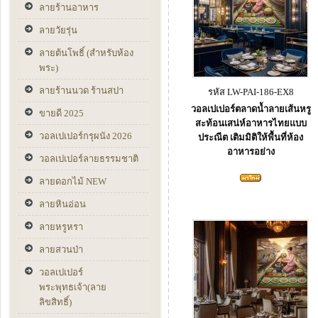
ลายร้านอาหาร
ลายวัยรุ่น
ลายต้นโพธิ์ (สำหรับห้อง
พระ)
ลายร้านนวด ร้านสปา
รหัส LW-PAI-186-EX8
วอลเปเปอร์ตลาดน้ำลายเส้นหรู
ขายดี 2025
สะท้อนเสน่ห์อาหารไทยแบบ
วอลเปเปอร์กรุผนัง 2026
ประณีต เติมมิติให้พื้นที่ห้อง
อาหารอย่าง
วอลเปเปอร์ลายธรรมชาติ
ลายดอกไม้ NEW
ลายหินอ่อน
ลายหรูหรา
ลายสวนป่า
วอลเปเปอร์
พระพุทธเจ้า(ลาย
ลิขสิทธิ์)