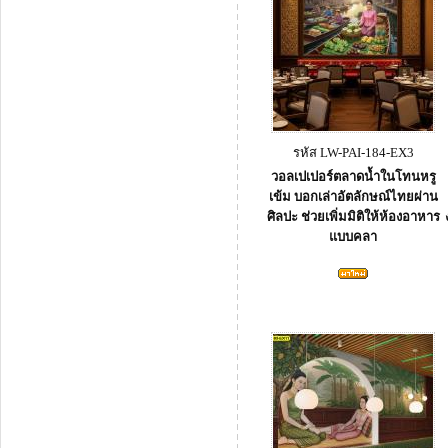
รหัส LW-PAI-184-EX3
วอลเปเปอร์ตลาดน้ำในโทนหรู
เข้ม บอกเล่าอัตลักษณ์ไทยผ่าน
ศิลปะ ช่วยเพิ่มมิติให้ห้องอาหาร
แบบคลา