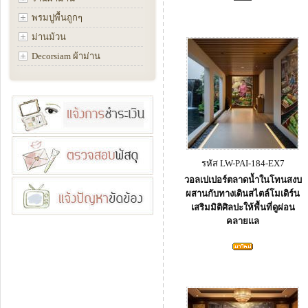
พรมปูพื้นถูกๆ
ม่านม้วน
Decorsiam ผ้าม่าน
รหัส LW-PAI-184-EX7
วอลเปเปอร์ตลาดน้ำในโทนสงบ
ผสานกับทางเดินสไตล์โมเดิร์น
เสริมมิติศิลปะให้พื้นที่ดูผ่อน
คลายแล