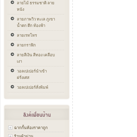
ลายไม้ ธรรมชาติ ลาย
หนัง
ลายภาพวิว ทะเล ภูเขา
น้ำตก ตึก ท้องฟ้า
ลายเรทโทร
ลายกราฟิก
ลายสีเงิน สีทอง เคลือบ
เงา
วอลเปเปอร์นำเข้า
ฝรั่งเศส
วอลเปเปอร์สั่งพิมพ์
ฉากกั้นห้องราคาถูก
ร้านผ้าม่าน