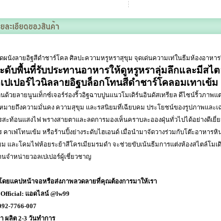
ดผนังลายอิฐสีดำชาร์โคล ศิลปะความหรูหราสุขุม จุดเด่นความเท่ในธีมห้องอาหารปิ้
ะดับพื้นที่รับประทานอาหารให้ดูหรูหราลุ่มลึกและมีสไ
เปเปอร์ไวนิลลายอิฐบล็อกโทนสีดำชาร์โคลอมเทาเข้ม
นด้วยลายนูนเท็กซ์เจอร์ร่องริ้วอิฐฉาบปูนแนวโมเดิร์นอินดัสเทรียล ดีไซน์ริ้วภาพแต่ง
มายถึงความมั่นคง ความสุขุม และรสนิยมที่เฉียบคม ประโยชน์ของรูปภาพและเฉด
สะท้อนแสงไฟ พรางสายตาและลดการมองเห็นคราบละอองฝุ่นทั่วไปได้อย่างดีเยี่ย
คาเฟ่โทนเข้ม หรือร้านปิ้งย่างระดับไฮเอนด์ เมื่อนำมาจัดวางร่วมกับโต๊ะอาหารหินสีดำ
ียม และโคมไฟห้อยระย้าสีโครเมียมรมดำ จะช่วยขับเน้นธีมการแต่งห้องสไตล์โมเดิร์
านจำหน่ายวอลเปเปอร์ผู้เชี่ยวชาญ
ื้อโดยแคปหน้าจอหรือส่งภาพลวดลายที่คุณต้องการมาให้เรา
Official: แอดไลน์
@lw99
92-7766-007
ลา ผลิต 2-3 วันทำการ