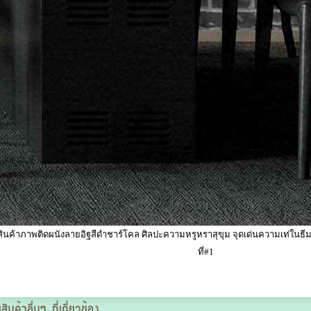
ินค้าภาพติดผนังลายอิฐสีดำชาร์โคล ศิลปะความหรูหราสุขุม จุดเด่นความเท่ในธีมห
ที่#1