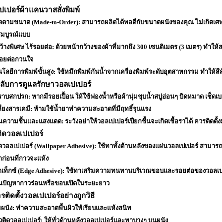
ปเปอร์ผ้าแคนวาสสั่งพิมพ์
ลิตตามขนาด (Made-to-Order): สามารถผลิตได้พอดีกับขนาดผนังของคุณ ไม่เกิดเศษวั
งสมบูรณ์แบบ
ว้างพิเศษ ไร้รอยต่อ: ด้วยหน้ากว้างของผ้าที่มากถึง 300 เซนติเมตร (3 เมตร) ทำให
รอยต่อกวนใจ
โลยีการพิมพ์ขั้นสูง: ใช้หมึกพิมพ์กันน้ำจากเครื่องพิมพ์ระดับอุตสาหกรรม ทำใ
ดลับการดูแลรักษาวอลเปเปอร์
ราบสกปรก: หากมีรอยเปื้อน ให้ใช้ฟองน้ำหรือผ้านุ่มชุบน้ำสบู่อ่อนๆ บิดหมาด เช็ดเ
ลี่ยงสารเคมี: ห้ามใช้น้ำยาทำความสะอาดที่มีฤทธิ์รุนแรง
ันความชื้นและแสงแดด: ระวังอย่าให้วอลเปเปอร์เปียกชื้นจะเกิดเชื้อราได้ ควรติดตั้
ิดวอลเปเปอร์
ดวอลเปเปอร์ (Wallpaper Adhesive): ใช้ทาทั้งด้านหลังของแผ่นวอลเปเปอร์ สามา
ก่อนที่กาวจะแห้ง
เท็กซ์ (Edge Adhesive): ใช้ทาเสริมความทนทานบริเวณขอบและรอยต่อของวอลเปเ
ันปัญหากาวร่อนหรือขอบเปิดในระยะยาว
ารติดตั้งวอลเปเปอร์อย่างถูกวิธี
มผนัง: ทำความสะอาดพื้นผิวให้เรียบและแห้งสนิท
ติดวอลเปเปอร์: ให้ทั่วด้านหลังวอลเปเปอร์และทาบางๆ บนผนัง