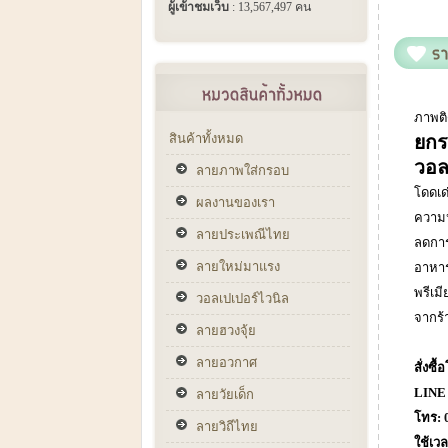
ผู้เข้าชมเว็บ
: 13,567,497 คน
ภาพติ
สินค้าทั้งหมด
ยกร
วอล
ลายภาพใส่กรอบ
โดดเด่
ผลงานของเรา
ความห
ลายประเพณีไทย
ลดการ
ลายใหม่มาแรง
อาหาร 
พรีเม
วอลเปเปอร์ไวนิล
จากร้
ลายฮวงจุ้ย
ลายอวกาศ
สั่งซ
LINE 
ลายวัยเด็ก
โทร:
0
ลายวิถีไทย
ใช้เว