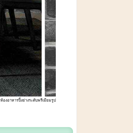
้องอาหารปิ้งย่างระดับพรีเมียมรูป