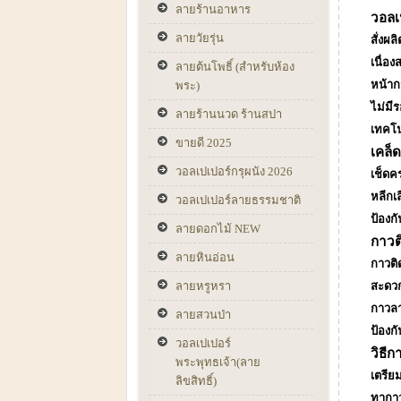
ลายร้านอาหาร
วอลเ
ลายวัยรุ่น
สั่งผ
เนื่อ
ลายต้นโพธิ์ (สำหรับห้อง
หน้าก
พระ)
ไม่มี
ลายร้านนวด ร้านสปา
เทคโน
ขายดี 2025
เคล็
วอลเปเปอร์กรุผนัง 2026
เช็ดค
หลีกเ
วอลเปเปอร์ลายธรรมชาติ
ป้องก
ลายดอกไม้ NEW
กาวต
ลายหินอ่อน
กาวติ
ลายหรูหรา
สะดวก
กาวลา
ลายสวนป่า
ป้องก
วอลเปเปอร์
วิธีก
พระพุทธเจ้า(ลาย
เตรีย
ลิขสิทธิ์)
ทากาว