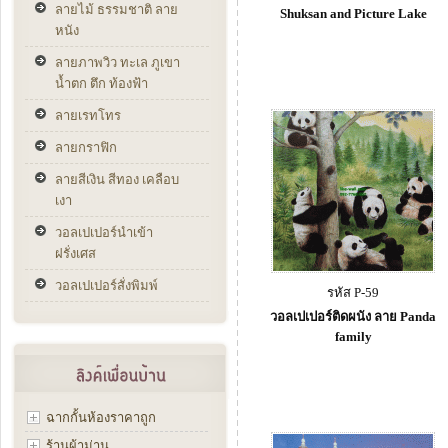
ลายไม้ ธรรมชาติ ลาย
Shuksan and Picture Lake
หนัง
ลายภาพวิว ทะเล ภูเขา
น้ำตก ตึก ท้องฟ้า
ลายเรทโทร
ลายกราฟิก
ลายสีเงิน สีทอง เคลือบ
เงา
วอลเปเปอร์นำเข้า
ฝรั่งเศส
วอลเปเปอร์สั่งพิมพ์
รหัส P-59
วอลเปเปอร์ติดผนัง ลาย Panda
family
ฉากกั้นห้องราคาถูก
ร้านผ้าม่าน