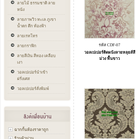
ลายไม้ ธรรมชาติ ลาย
หนัง
ลายภาพวิว ทะเล ภูเขา
น้ำตก ตึก ท้องฟ้า
ลายเรทโทร
รหัส CDF-07
ลายกราฟิก
วอลเปเปอร์ติดผนังลายหลุยส์สี
ลายสีเงิน สีทอง เคลือบ
ม่วง พื้นขาว
เงา
วอลเปเปอร์นำเข้า
ฝรั่งเศส
วอลเปเปอร์สั่งพิมพ์
ฉากกั้นห้องราคาถูก
ร้านผ้าม่าน