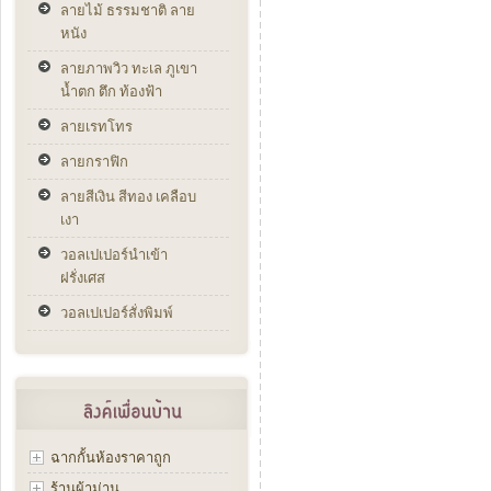
ลายไม้ ธรรมชาติ ลาย
หนัง
ลายภาพวิว ทะเล ภูเขา
น้ำตก ตึก ท้องฟ้า
ลายเรทโทร
ลายกราฟิก
ลายสีเงิน สีทอง เคลือบ
เงา
วอลเปเปอร์นำเข้า
ฝรั่งเศส
วอลเปเปอร์สั่งพิมพ์
ฉากกั้นห้องราคาถูก
ร้านผ้าม่าน